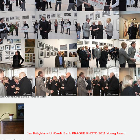
Marek Chochola, Petr Šálek & František Mazáč
Jan Přibylský – UniCredit Bank PRAGUE PHOTO 2011 Young Award