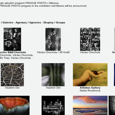
ujte aktuální program PRAGUE PHOTO v Mánesu
PRAGUE PHOTO program in the exhibition hall Manes will be announced
 / Galeries - Agentury / Agencies - Skupiny / Groups
Archiv B&M Chochola
Václav Chochola / Jiří Kolář
Václav Chochola
Ar
Chochola, Václav Chochola,
ěk Tmej, Václav Chochola
Vladimír Obr
Vladimír Obr
Artinbox Gallery
Nadia Rovderová