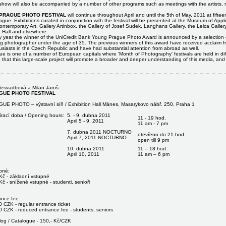
show will also be accompanied by a number of other programs such as meetings with the artists, 
PRAGUE PHOTO FESTIVAL
will continue throughout April and until the 5th of May, 2011 at fiftee
ague. Exhibitions curated in conjunction with the festival will be presented at the Museum of App
ontemporary Art, Gallery Artinbox, the Gallery of Josef Sudek, Langhans Gallery, the Leica Galle
 Hall and elsewhere.
y year the winner of the UniCredit Bank Young Prague Photo Award is announced by a selection c
g photographer under the age of 35. The previous winners of this award have received acclaim 
siasts in the Czech Republic and have had substantial attention from abroad as well.
ue is one of a number of European capitals where 'Month of Photography' festivals are held in di
that this large-scale project will promote a broader and deeper understanding of this media, and
Nesvadbová a Milan Jaroš
GUE PHOTO FESTIVAL
UE PHOTO – výstavní síň / Exhibition Hall Mánes, Masarykovo nábř. 250, Praha 1
írací doba / Opening hours:
5. - 9. dubna 2011
11 - 19 hod.
April 5 - 9, 2011
11 am - 7 pm
7. dubna 2011 NOCTURNO
otevřeno do 21 hod.
April 7, 2011 NOCTURNO
open till 9 pm
10. dubna 2011
11 – 18 hod.
April 10, 2011
11 am – 6 pm
pné:
Kč - základní vstupné
Kč - snížené vstupné - studenti, senioři
ance fee:
 CZK - regular entrance ticket
0 CZK - reduced entrance fee - students, seniors
log / Catalogue - 150,- Kč/CZK