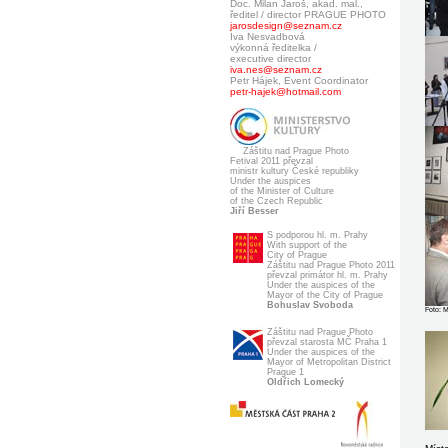
Doc. Milan Jaroš, akad. mal.,
ředitel / director PRAGUE PHOTO
jarosdesign@seznam.cz
Iva Nesvadbová
výkonná ředitelka /
executive director
iva.nes@seznam.cz
Petr Hájek, Event Coordinator
petr-hajek@hotmail.com
Záštitu nad Prague Photo
Fetival 2011 převzal
ministr kultury České republiky
Under the auspices
of the Minister of Culture
of the Czech Republic
Jiří Besser
S podporou hl. m. Prahy
With support of the
City of Prague
Záštitu nad Prague Photo 2011
převzal primátor hl. m. Prahy
Under the auspices of the
Mayor of the City of Prague
Bohuslav Svoboda
Foto: 
Záštitu nad Prague Photo
převzal starosta MČ Praha 1
Under the auspices of the
Mayor of Metropolitan District
Prague 1
Oldřich Lomecký