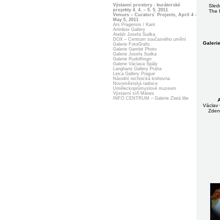
Výstavní prostory - kurátorské
Sled
projekty 4. 4. – 5. 5. 2011
The 
Venues – Curators´ Projects, April 4 -
May 5, 2011
Ars Pragensis / Kant
Artinbox Gallery
Ateliér Josefa Sudka
DOX – Centrum současného umění
Galerie
Galerie FotoGrafic
Galerie Gambit Photo
Galerie Josefa Sudka
Galerie Rudolfinum
Galerie Václava Špály
Langhans Gallery Praha
Leica Gallery Prague
Národní technická knihovna
Novoměstská radnice
Uměleckoprůmyslové muzeum
Výstavní síň Mánes
INFO CENTRUM – Galerie Zlatá lilie
Václav 
Zden