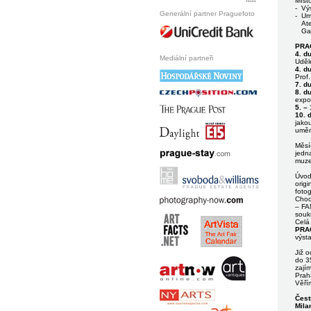
Míst
-
Výs
Generální partner Praguefoto
-
Um
Ate
Gam
PRA
4. d
Mediální partneři
Uděl
4. d
Prof.
7. d
8. d
expo
5. –
10. 
jako
uměn
Měsíc
jedna
muze
Úvode
origi
fotog
Choc
– FAM
soukr
Celá
PRA
výst
Již 
do 35
zají
Praha
Věřím
Čest
Mila