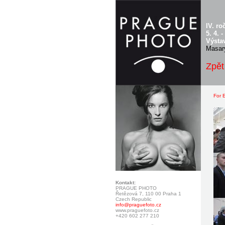
IV. r
5. 4. 
Výstav
Masary
Zpět
For E
Kontakt:
PRAGUE PHOTO
Řetězová 7, 110 00 Praha 1
Czech Republic
info@praguefoto.cz
www.praguefoto.cz
+420 602 277 210