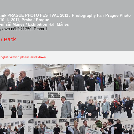
očník PRAGUE PHOTO FESTIVAL 2011 / Photography Fair Prague Photo
- 10. 4. 2011, Praha / Prague
ní síň Mánes / Exhibition Hall Mánes
kovo nábřeží 250, Praha 1
 / Back
nglish version please scroll down