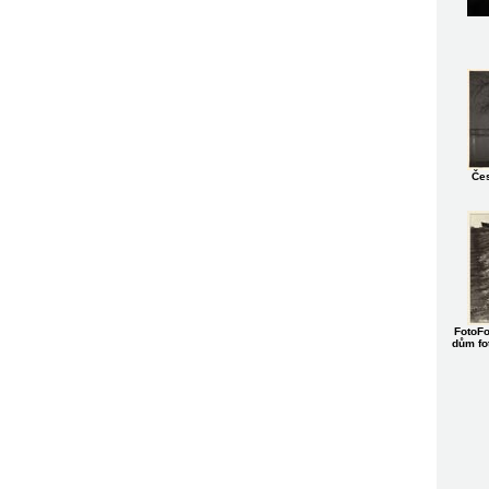
Čes
FotoFo
dům fo