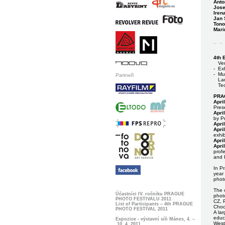
Anto
Jose
Irena
Jan 
Tono
Mari
4th 
Ve
-
Exh
-
Mu
Partneři
Lan
Tec
PRA
Apri
Pres
Apri
by P
Apri
Apri
exhib
Apri
Apri
profe
and P
In Pr
year 
photo
Praguefoto Praguephoto Prague
foto photo
The o
Účastníci IV. ročníku PRAGUE
photo
PHOTO FESTIVALU 2011
CZ, P
List of Participants – 4th PRAGUE
Choc
PHOTO FESTIVAL 2011
A lar
educa
Expozice - výstavní síň Mánes, 4. –
West
10. 4. 2011