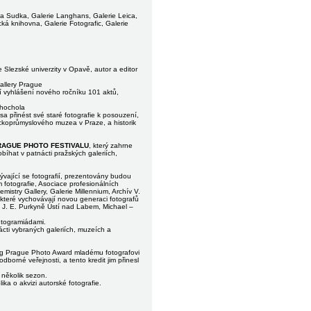
 Sudka, Galerie Langhans, Galerie Leica,
ká knihovna, Galerie Fotografic, Galerie
ie Slezské univerzity v Opavě, autor a editor
allery Prague
ní vyhlášení nového ročníku 101 aktů,
Chochola
inést své staré fotografie k posouzení,
ckoprůmyslového muzea v Praze, a historik
RAGUE PHOTO FESTIVALU
, který zahrne
bíhat v patnácti pražských galeriích,
ývající se fotografií, prezentovány budou
 fotografie, Asociace profesionálních
istry Gallery, Galerie Millennium, Archív V.
které vychovávají novou generaci fotografů
ta J. E. Purkyně Ústí nad Labem, Michael –
utogramiádami.
ti vybraných galeriích, muzeích a
ng Prague Photo Award mladému fotografovi
dborné veřejnosti, a tento kredit jim přinesl
ž několik sezon.
ika o akvizi autorské fotografie.