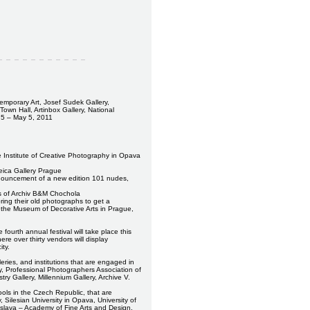
mporary Art, Josef Sudek Gallery,
own Hall, Artinbox Gallery, National
l 5 – May 5, 2011
Institute of Creative Photography in Opava
eica Gallery Prague
nnouncement of a new edition 101 nudes,
es of Archiv B&M Chochola
ng their old photographs to get a
of the Museum of Decorative Arts in Prague,
e fourth annual festival will take place this
re over thirty vendors will display
ity.
eries, and institutions that are engaged in
hy, Professional Photographers Association of
y Gallery, Millennium Gallery, Archive V.
ols in the Czech Republic, that are
Silesian University in Opava, University of
islava – Academy of Fine Arts and Design.