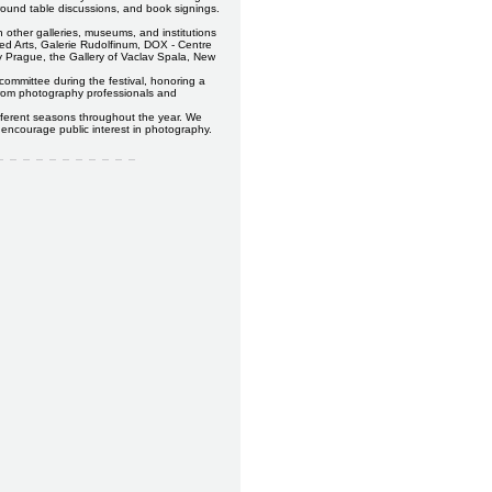
round table discussions, and book signings.
n other galleries, museums, and institutions
lied Arts, Galerie Rudolfinum, DOX - Centre
ry Prague, the Gallery of Vaclav Spala, New
ommittee during the festival, honoring a
from photography professionals and
fferent seasons throughout the year. We
 encourage public interest in photography.