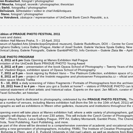
nín Kratochvíl
, fotograf / photographer
f Moucha
, fotograf, teoretik / photographer, theorician
 Stehli
, fotografka / photographer
Skřivánek
, šéfredaktor / editor in chief Art&Antiques
 Stano
, fotograf / photographer
na Votrubová
, zástupce / representative of UniCredit Bank Czech Republic, a.s.
Edition of PRAGUE PHOTO FESTIVAL 2011
nues and dates:
ibition Hall Manes Praha, 5 – 10 April, 2011
seum of Applied Arts (Umeleckoprůmyslové muzeum), Galerie Rudolfinum, DOX – Centre for Conte
ghans Gallery, Leica Gallery Prague, Atelier of Josef Sudek. Galerie Vaclava Spala Gallery, New T
hnical Library, Galerie Fotografic, Galerie GambitPHOTO, Info Centrum – Galerie Zlata lilie – Apri
GUE PHOTO PROGRAM
l 4, 2011 at 6 pm
Gala Opening at Manes Exhibition Hall Prague
entation of the UniCredit Bank PRAGUE PHOTO Young Award
l 4, 2011 at 8 pm
– presentation of the book Opava School of Photography – Twenty Years of the 
rof. Vladimír Birgus, exhibition space of Opava School of Photography
l 7, 2011 at 5 pm
– book signing by Robert Vano – The Platinum Collection, exhibition space of L
l 8, 2011 at 5 pm
– project of the Instinkt magazine and photoserver Fotopatracka.cz – oficial a
ition space Modrá Trafika
l 5 – 10, 2011
a daily screening of Video Fragments / Portraits of Photographers from the archiv
l 10, 2011 from 2 to 4 pm
– Have you got a Sudek at home? – visitors of PRAGUE PHOTO can bri
ssional statement of their artistic and historical value. Experts on the spot: Jan Mlčoch, curator 
avel Scheufler, art historian
ague every April is dedicated to photography, celebrated by the
PRAGUE PHOTO FESTIVAL
. Th
at a number of venues, including Manes exhibition hall (from the 5th to the 10th of April, 2011) whe
graphs as well as exhibitions in fifteen other galleries, museums and institutions throughout the c
pening event will take place at Manes exhibition hall, where a wide variety of photographers, gall
graphy will display the work of over 230 artists. This will include the Czech Center of Photograp
HP – Photo Forum, Leica Gallery Prague, PPF Art, Gallery Montanelli, Gambit Photo, The Chemistr
hola, Torst Publishing, Kant Publishing, and more.
ge part of the show will be devoted to a comprehensive overview of academic and vocational scho
ting a new generation of photographers, including: FAMU, The Institute of Creative Photography, 
 Bohemia in Plzen, and J. E. Purkyně University in Usti nad Labem, as well as students from Brat