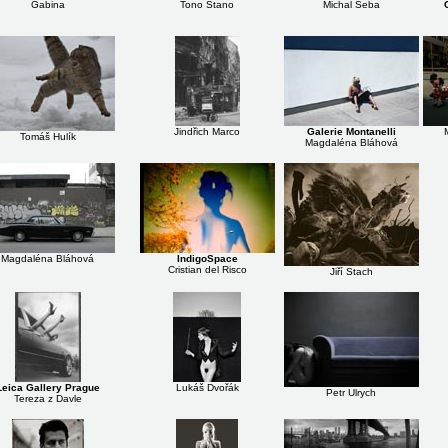
Gabina
Tono Stano
Michal Šeba
Jindřich Marco
Galerie Montanelli
Tomáš Hulík
Magdaléna Bláhová
Magdaléna Bláhová
IndigoSpace
Cristian del Risco
Jiří Stach
Leica Gallery Prague
Lukáš Dvořák
Petr Ulrych
Tereza z Davle