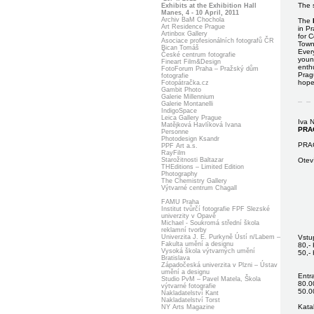
The 
Exhibits at the Exhibition Hall
Manes, 4 - 10 April, 2011
Archiv BaM Chochola
The
Art Residence Prague
in Pr
Artinbox Gallery
for C
Asociace profesionálních fotografů ČR
Town
Bican Tomáš
Ever
České centrum fotografie
youn
Fineart Film&Design
enthu
FotoForum Praha – Pražský dům
Prag
fotografie
hope 
Fotopátračka.cz
Gambit Photo
Galerie Millennium
Galerie Montanelli
IndigoSpace
Leica Gallery Prague
Iva 
Matějková Havlíková Ivana
PRA
Personne
Photodesign Ksandr
PRAG
PPF Art a.s.
RayFilm
Starožitnosti Baltazar
Otev
THEditions – Limited Edition
Photography
The Chemistry Gallery
Výtvarné centrum Chagall
FAMU Praha
Institut tvůrčí fotografie FPF Slezské
univerzity v Opavě
Michael - Soukromá střední škola
reklamní tvorby
Univerzita J. E. Purkyně Ústí n/Labem –
Vstu
Fakulta umění a designu
80,- 
Vysoká škola výtvarných umění
50,- 
Bratislava
Západočeská univerzita v Plzni – Ústav
umění a designu
Entr
Studio PvM – Pavel Matela, Škola
80.00
výtvarné fotografie
50.0
Nakladatelství Kant
Nakladatelství Torst
Kata
NY Arts Magazine