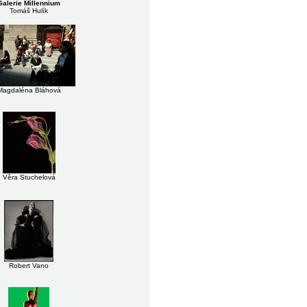
Galerie Millennium
Tomáš Hulík
Magdaléna Bláhová
Věra Stuchelová
Robert Vano