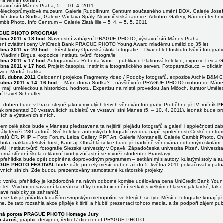
o a termín konání:
tavní síň Mánes Praha, 5. – 10. 4. 2011
ěleckoprůmyslové muzeum, Galerie Rudolfinum, Centrum současného umění DOX, Galerie Josefa
liér Josefa Sudka, Galerie Václava Špály, Novoměstská radnice, Artinbox Gallery, Národní technic
bit Photo, Info Centrum – Galerie Zlatá lilie – 5. 4. – 5. 5. 2011
GUE PHOTO PROGRAM
ubna 2011 v 18 hod.
Slavnostní zahájení PRAGUE PHOTO, výstavní síň Mánes Praha
ení zvláštní ceny UniCredit Bank PRAGUE PHOTO Young Award mladému umělci do 35 let
ubna 2011 ve 20 hod.
– křest knihy Opavská škola fotografie – Dvacet let Institutu tvůrčí fotograf
 Vladimír Birgus, expozice Institutu tvůrčí fotografie
ubna 2011 v 17 hod.
Autogramiáda Roberta Vano – publikace Platinová kolekce, expozie Leica G
ubna 2011 v 17 hod.
Projekt časopisu Instinkt a fotografického serveru Fotopátračka.cz. – oficiál
zice Modrá Trafika
 10. dubna 2011
Celodenní projekce Fragmenty video / Podoby fotografů, expozice Archiv B&M 
dubna 2011 v 14–16 hod.
– Máte doma Sudka? – návštěvníci PRAGUE PHOTO mohou do Mánesa př
u mají uměleckou a historickou hodnotu. Expertízu na místě provedou Jan Mlčoch, kurátor Uměle
í Pavel Scheufler
 duben bude v Praze stejně jako v minulých letech věnován fotografii. Proběhne již IV. ročník
P
k prezentaci 30 vystavujících subjektů ve výstavní síni Mánes (5. – 10. 4. 2011), jednak bude pro
ích a výstavních síních.
m celé akce bude v Mánesu představena ta nejširší plejádu fotografů a galerií i společností zab
nály téměž 230 autorů. Své kolekce autorských fotografií uvedou např. společnosti České centrum
rafů ČR, PHP – Foto Forum, Leica Gallery, PPF Art, Galerie Montanelli, Galerie Gambit Photo, Chem
hola, nakladatelství Torst, Kant aj. Obsáhlá sekce bude již tradičně věnována odborným školám, 
U, Institut tvůrčí fotografie Slezské univerzity v Opavě, Západočeská univerzita Plzeň, Univerzi
omá střední škola reklamní tvorby zúčastní se rovněž studenti z Brarislavy.
 přehlídka bude opět doplněna doprovodným programem – setkáními s autory, kulatými stoly a a
GUE PHOTO FESTIVAL
bude dále po celý měsíc duben až do 5. května 2011 pokračovat v patnác
avních síních. Zde budou prezentovány samostatné kurátorské projekty.
od vzniku přehlídky je každoročně na návrh odborné komise udělována cena UniCredit Bank You
 let. Všichni dosavadní laureáti se díky tomuto ocenění setkali s velkým ohlasem jak laické, tak i o
mavé nabídky ze zahraničí.
 se tak již přiřadila k dalším evropským metropolím, ve kterých se tyto Měsíce fotografie konají ji
e, že tato rozsáhlá akce připěje k širší a hlubší prezentaci tohoto media, a že podpoří zájem publ
ná porota PRAGUE PHOTO Homage Jury
n Jaroš
, graphic designer, ředitel / director of PRAGUE PHOTO