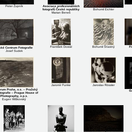
Peter Župník
Asociace profesionálních
fotografů České republiky
Bohumil Eichler
Marian Beneš
František Dostál
Bohumil Šťastný
Fi
ké Centrum Fotografie
Josef Sudek
Jaromír Funke
Jaroslav Rössler
rum Praha, o.s. – Pražský
Ga
tografie – Prague House of
Photography, o.p.s.
Eugen Wiškovský