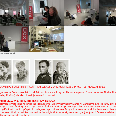
Blanka Chocholová
LANGER, z cyklu Století Češi – laureát ceny UniCredit Prague Photo Young Award 2012
gramiáda: Ve čtvrtek 26.4. od 16 hod bude na Prague Photo v expozici fotolaboratoře Thalia Pic
nihy Pražský chodec, která je tamtéž v prodeji.
dubna 2012 v 17 hod., přednáškový sál DOX
stavení stylizovaného knižního dokumentu Slečny novinářky Barbory Baronové a fotografky Dity 
řených a literárně zpracovaných výpovědí fenomén neprovdaných žen v Československu a v Česku 
vydání má ambice přispět k zachycení specifické role ženy v kontextu novodobé historie s ohlede
enskou či ekonomickou situaci, a tím originálně autorsky nastínit vývoj smýšlení české společno
ktu podílí kreativcisobě.cz.