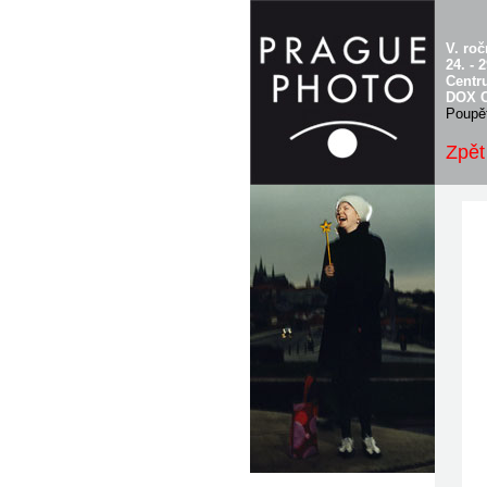
V. ro
24. - 
Centr
DOX C
Poupět
Zpět