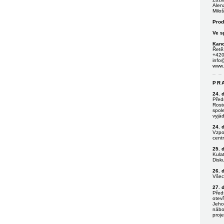
Alen
Miloš
Prod
Ve s
Kanc
Řetě
+420
info
www.
PR
24. 
Předn
Rost
spole
vyjád
24. 
Vzpo
centr
25. 
Kulat
Disk
26. 
Všec
27. 
Před
otev
Jeho 
nábož
proje