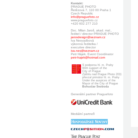
Kontakt:
PRAGUE PHOTO
Řetězová 7, 110 00 Praha 1
Czech Republic
info@praguefoto.cz
www.praguefoto.cz
+420 602 277 210
Doc. Milan Jaroš, akad. mal.,
ředitel / director PRAGUE PHOTO
jarosdesign@seznam.cz
Iva Nesvadbová
výkonná ředitelka /
executive director
iva.nes@seznam.cz
Petr Hájek, Event Coordinator
petr-hajek@hotmail.com
S podporou hl. m. Prahy
With support of the
City of Prague
Záštitu nad Prague Photo 2011
převzal primátor hl. m. Prahy
Under the auspices of the
Mayor of the City of Prague
Bohuslav Svoboda
Generální partner Praguefoto
Mediální partneři