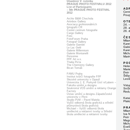
Účastníci V. ročníku
PRAGUE PHOTO FESTIVALU 2012
List of Participants
AD
– 5th PRAGUE PHOTO FESTIVAL
Cent
2012
Poup
Archiv B&M Chochola
OT
Artinbox Gallery
Asociace profesionálních
24. 
fotografů ČR
28. 
České centrum fotografie
26.
Cargo Gallery
Foto
ČE
FotoForum Praha
Mila
Fotograf Gallery
Karel
Galerie Gambit
Gabi
Le Lac Gelé
Karel
Galerie Millennium
Micha
Galerie Montanelli
Personne
Mari
PPF Art a.s.
Thalia Picta
PO
The Chemistry Gallery
Hele
Bican Tomáš
Mari
Petr
FAMU Praha
Štěp
Institut tvůrčí fotografie FPF
Leoš
Slezské univerzity v Opavě
Univerzita J. E. Purkyně Ústí n/Labem –
Vstu
Fakulta umění a designu
Soukromá VOŠ umění a reklamy Orange
Sníž
Factory
Redu
Ústav umění a designu Západočeské
univerzity v Plzni
Kata
Studio PvM – Pavel Matela
Plak
Vyšší odborná škola grafická a střední
průmyslová škola grafická
PR
Michael – Vyšší odborná škola
Mila
umělecké a reklamní tvorby a Střední
Iva 
škola umělecké a reklamní tvorby
Petr
Magd
Mich
Evel
Zuza