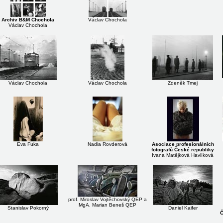
Archiv B&M Chochola
Václav Chochola
Václav Chochola
Václav Chochola
Václav Chochola
Zdeněk Tmej
Eva Fuka
Nadia Rovderová
Asociace profesionálních
fotografů České republiky
Ivana Matějková Havlíková
prof. Miroslav Vojtěchovský QEP a
MgA. Marian Beneš QEP
Stanislav Pokorný
Daniel Kaifer
Č