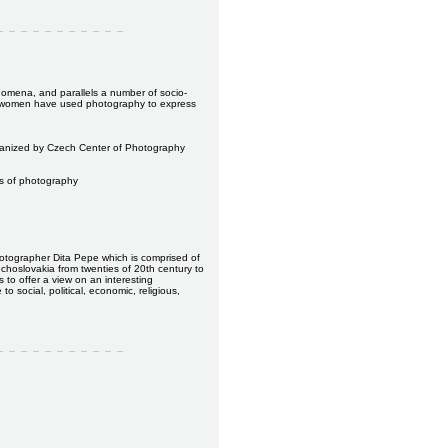
n
nomena, and parallels a number of socio-
ow women have used photography to express
ganized by Czech Center of Photography
s of photography
hotographer Dita Pepe which is comprised of
choslovakia from twenties of 20th century to
 to offer a view on an interesting
 social, political, economic, religious,