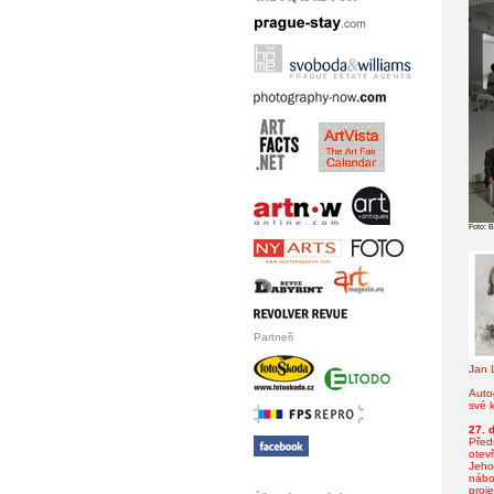
Foto: 
Partneři
Jan 
Auto
své k
27. 
Před
otev
Jeho 
Praguefoto Praguephoto Prague
nábož
foto photo
proje