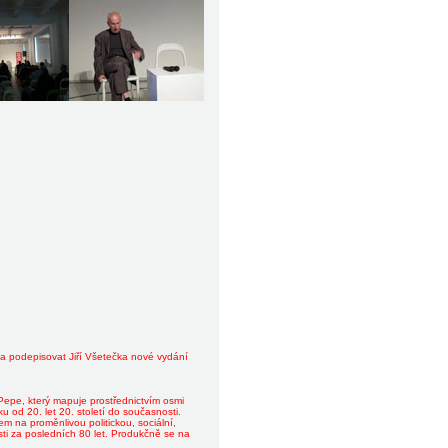
ta podepisovat Jiří Všetečka nové vydání
Pepe, který mapuje prostřednictvím osmi
od 20. let 20. století do současnosti.
m na proměnlivou politickou, sociální,
sti za posledních 80 let. Produkčně se na