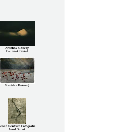
Artinbox Gallery
František Drtikol
Stanislav Pokorný
eské Centrum Fotografie
Josef Sudek