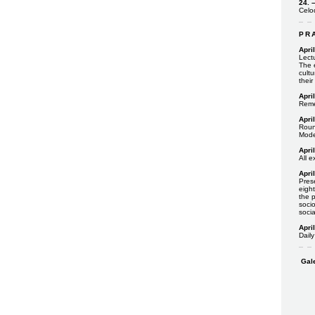
24. 
Celo
PR
Apri
Lect
The 
cult
their
Apri
Reme
Apri
Roun
Mode
Apri
All 
Apri
Pres
eigh
the p
socio
socia
Apri
Daily
Gale