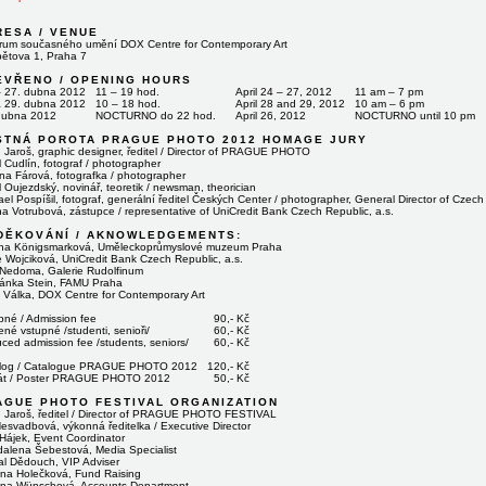
RESA / VENUE
rum současného umění DOX Centre for Contemporary Art
ětova 1, Praha 7
EVŘENO / OPENING HOURS
– 27. dubna 2012
11 – 19 hod.
April 24 – 27, 2012
11 am – 7 pm
a 29. dubna 2012
10 – 18 hod.
April 28 and 29, 2012
10 am – 6 pm
 dubna 2012
NOCTURNO do 22 hod.
April 26, 2012
NOCTURNO until 10 pm
STNÁ POROTA PRAGUE PHOTO 2012 HOMAGE JURY
n Jaroš, graphic designer, ředitel / Director of PRAGUE PHOTO
 Cudlín, fotograf / photographer
na Fárová, fotografka / photographer
 Oujezdský, novinář, teoretik / newsman, theorician
el Pospíšil, fotograf, generální ředitel Českých Center / photographer, General Director of Czech
na Votrubová, zástupce / representative of UniCredit Bank Czech Republic, a.s.
DĚKOVÁNÍ / AKNOWLEDGEMENTS:
na Königsmarková, Uměleckoprůmyslové muzeum Praha
e Wojciková, UniCredit Bank Czech Republic, a.s.
 Nedoma, Galerie Rudolfinum
ánka Stein, FAMU Praha
 Válka, DOX Centre for Contemporary Art
pné / Admission fee
90,- Kč
ené vstupné /studenti, senioři/
60,- Kč
ced admission fee /students, seniors/
60,- Kč
log / Catalogue PRAGUE PHOTO 2012
120,- Kč
át / Poster PRAGUE PHOTO 2012
50,- Kč
AGUE PHOTO FESTIVAL ORGANIZATION
n Jaroš, ředitel / Director of PRAGUE PHOTO FESTIVAL
Nesvadbová, výkonná ředitelka / Executive Director
 Hájek, Event Coordinator
alena Šebestová, Media Specialist
al Dědouch, VIP Adviser
ína Holečková, Fund Raising
na Wünschová, Accounts Department