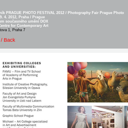
čník PRAGUE PHOTO FESTIVAL 2012 / Photography Fair Prague Photo
29. 4. 2012, Praha / Prague
um současného umění DOX
entre for Contemporary Art
ova 1, Praha 7
 / Back