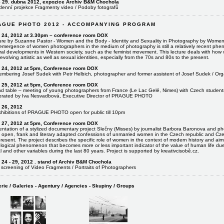
– 29. dubna 2012, expozice Archiv B&M Chochola
denní projekce Fragmenty video / Podoby fotografů
AGUE PHOTO 2012 - ACCOMPANYING PROGRAM
l 24, 2012 at 3.30pm – conference room DOX
ure by Suzanne Pastor - Women and the Body - Identity and Sexuality in Photography by Wome
emergence of women photographers in the medium of photography is still a relatively recent phe
ural developments in Western society, such as the feminist movement. This lecture deals with h
 evolving artistic as well as sexual identities, especially from the 70s and 80s to the present.
l 24, 2012 at 5pm, Conference room DOX
mbering Josef Sudek with Petr Helbich, photographer and former assistent of Josef Sudek / Or
l 25, 2012 at 5pm, Conference room DOX
d table – meeting of young photographers from France (Le Lac Gelé, Nimes) with Czech student
rated by Iva Nesvadbová, Executive Director of PRAGUE PHOTO
l 26, 2012
exhibitions of PRAGUE PHOTO open for public till 10pm
l 27, 2012 at 5pm, Conference room DOX
entation of a stylized documentary project Slečny (Misses) by journalist Barbora Baronova and p
t open, frank and literary adapted confessions of unmarried women in the Czech republic and Cze
resent. The project describes the specific role of women in the context of modern history and aims
logical phenomenon that becomes more or less important indicator of the value of human life due to
l and other variables during the last 80 years. Project is supported by kreativcisobě.cz.
l 24 - 29, 2012 . stand of Archiv B&M Chochola
 screening of Video Fragments / Portraits of Photographers
rie / Galeries - Agentury / Agencies - Skupiny / Groups