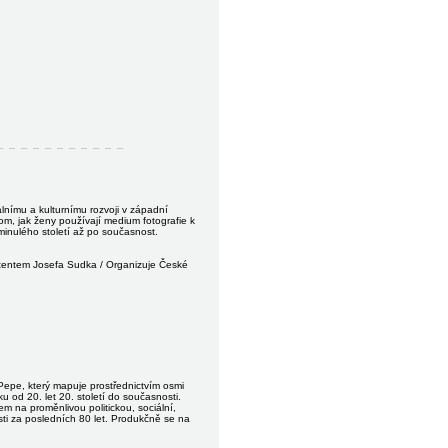
nímu a kulturnímu rozvoji v západní
om, jak ženy používají medium fotografie k
 minulého století až po současnost.
entem Josefa Sudka / Organizuje České
Pepe, který mapuje prostřednictvím osmi
od 20. let 20. století do současnosti.
m na proměnlivou politickou, sociální,
sti za posledních 80 let. Produkčně se na