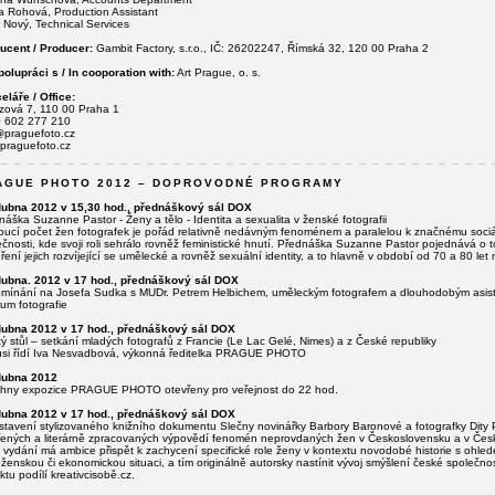
a Rohová, Production Assistant
 Nový, Technical Services
ucent / Producer:
Gambit Factory, s.r.o., IČ: 26202247, Římská 32, 120 00 Praha 2
polupráci s / In cooporation with:
Art Prague, o. s.
eláře / Office:
zová 7, 110 00 Praha 1
 602 277 210
@praguefoto.cz
praguefoto.cz
AGUE PHOTO 2012 – DOPROVODNÉ PROGRAMY
dubna 2012 v 15,30 hod., přednáškový sál DOX
áška Suzanne Pastor - Ženy a tělo - Identita a sexualita v ženské fotografii
oucí počet žen fotografek je pořád relativně nedávným fenoménem a paralelou k značnému sociál
čnosti, kde svoji roli sehrálo rovněž feministické hnutí. Přednáška Suzanne Pastor pojednává o t
ření jejich rozvíjející se umělecké a rovněž sexuální identity, a to hlavně v období od 70 a 80 let
dubna. 2012 v 17 hod., přednáškový sál DOX
mínání na Josefa Sudka s MUDr. Petrem Helbichem, uměleckým fotografem a dlouhodobým asist
um fotografie
dubna 2012 v 17 hod., přednáškový sál DOX
ý stůl – setkání mladých fotografů z Francie (Le Lac Gelé, Nimes) a z České republiky
usi řídí Iva Nesvadbová, výkonná ředitelka PRAGUE PHOTO
dubna 2012
hny expozice PRAGUE PHOTO otevřeny pro veřejnost do 22 hod.
dubna 2012 v 17 hod., přednáškový sál DOX
stavení stylizovaného knižního dokumentu Slečny novinářky Barbory Baronové a fotografky Dity 
řených a literárně zpracovaných výpovědí fenomén neprovdaných žen v Československu a v Česku 
vydání má ambice přispět k zachycení specifické role ženy v kontextu novodobé historie s ohlede
enskou či ekonomickou situaci, a tím originálně autorsky nastínit vývoj smýšlení české společno
ktu podílí kreativcisobě.cz.