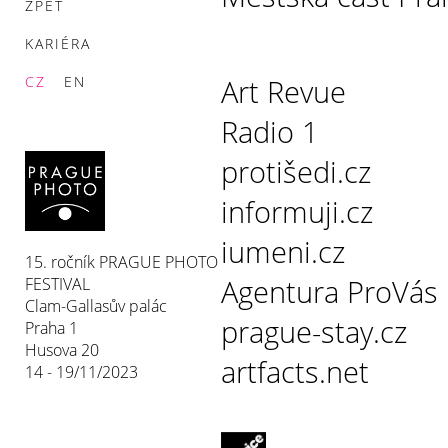
ZPĚT
KARIÉRA
CZ
EN
Art Revue
Radio 1
protišedi.cz
informuji.cz
iumeni.cz
15. ročník PRAGUE PHOTO
Agentura ProVás
FESTIVAL
Clam-Gallasův palác
prague-stay.cz
Praha 1
Husova 20
artfacts.net
14 - 19/11/2023